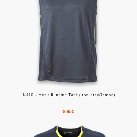
JN470 – Men’s Running Tank (iron-grey/lemon)
8.95
€