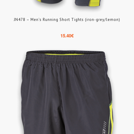
JN478 – Men’s Running Short Tights (iron-grey/lemon)
15.40
€