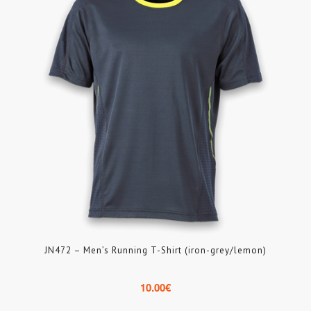
JN472 – Men’s Running T-Shirt (iron-grey/lemon)
10.00
€