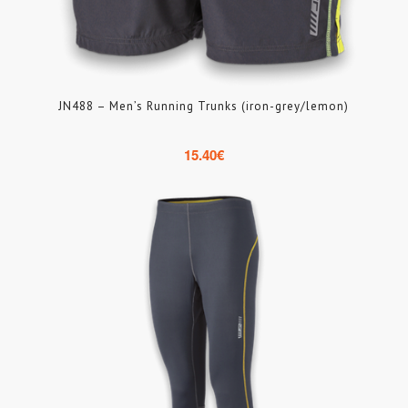
JN488 – Men’s Running Trunks (iron-grey/lemon)
15.40
€