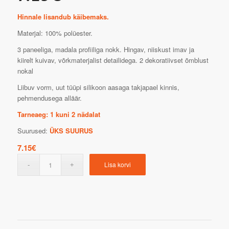
Hinnale lisandub käibemaks.
Materjal: 100% polüester.
3 paneeliga, madala profiiliga nokk. Hingav, niiskust imav ja
kiirelt kuivav, võrkmaterjalist detailidega. 2 dekoratiivset õmblust
nokal
Liibuv vorm, uut tüüpi silikoon aasaga takjapael kinnis,
pehmendusega alläär.
Tarneaeg: 1 kuni 2 nädalat
Suurused:
ÜKS SUURUS
7.15
€
Lisa korvi