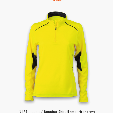
JN473 – Ladies’ Running Shirt (lemon/irongrey)