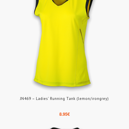
JN469 – Ladies’ Running Tank (lemon/irongrey)
8.95
€