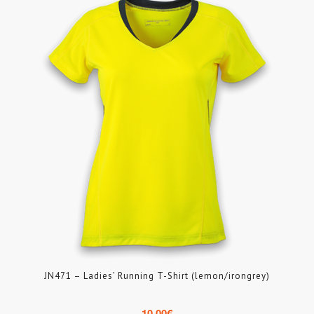
JN471 – Ladies’ Running T-Shirt (lemon/irongrey)
10.00
€