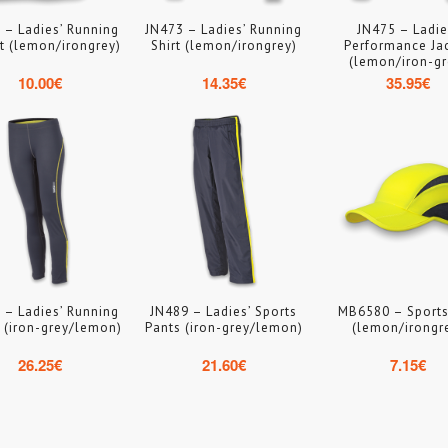
 – Ladies’ Running
JN473 – Ladies’ Running
JN475 – Ladie
t (lemon/irongrey)
Shirt (lemon/irongrey)
Performance Ja
(lemon/iron-gr
10.00
€
14.35
€
35.95
€
 – Ladies’ Running
JN489 – Ladies’ Sports
MB6580 – Sport
 (iron-grey/lemon)
Pants (iron-grey/lemon)
(lemon/irongr
26.25
€
21.60
€
7.15
€