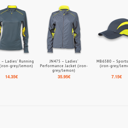
 – Ladies’ Running
JN475 – Ladies’
MB6580 – Sport
 (iron-grey/lemon)
Performance Jacket (iron-
(iron-grey/lem
grey/lemon)
14.35
€
35.95
€
7.15
€