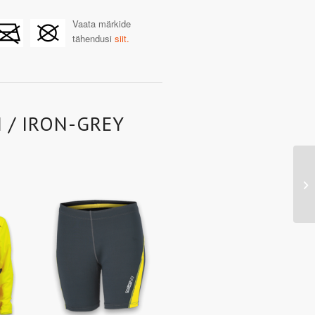
Vaata märkide
tähendusi
siit.
 / IRON-GREY