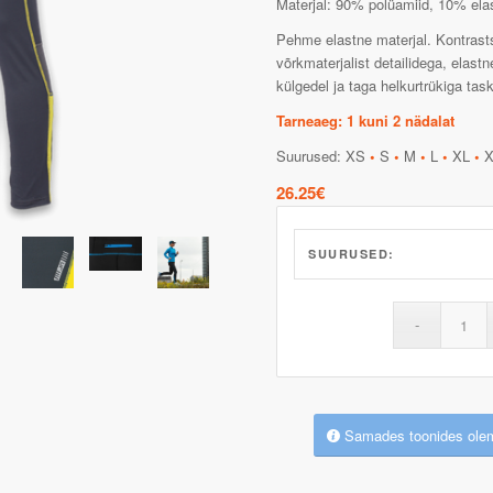
Materjal: 90% polüamiid, 10% elas
Pehme elastne materjal. Kontrast
võrkmaterjalist detailidega, elast
külgedel ja taga helkurtrükiga tas
Tarneaeg: 1 kuni 2 nädalat
Suurused: XS
•
S
•
M
•
L
•
XL
•
X
26.25
€
SUURUSED:
Samades toonides ole