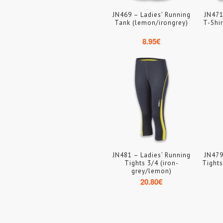
JN469 – Ladies’ Running
JN471
Tank (lemon/irongrey)
T-Shir
8.95
€
JN481 – Ladies’ Running
JN479
Tights 3/4 (iron-
Tights
grey/lemon)
20.80
€