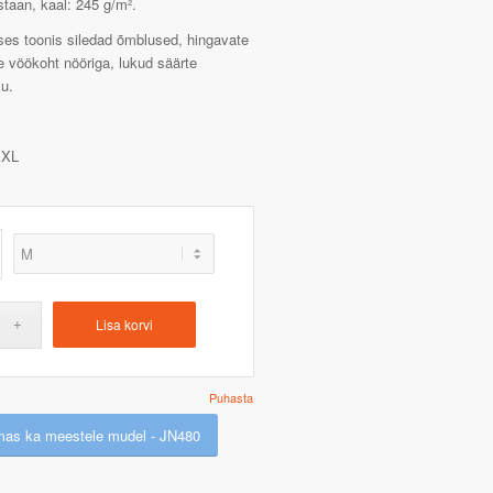
taan, kaal: 245 g/m².
ses toonis siledad õmblused, hingavate
ne vöökoht nööriga, lukud säärte
ku.
XL
Lisa korvi
Puhasta
mas ka meestele mudel - JN480