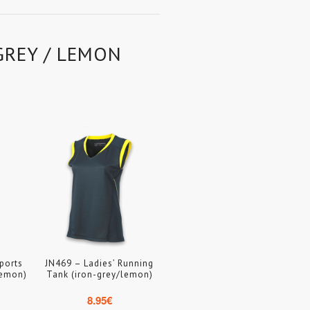
GREY / LEMON
ports
JN469 – Ladies’ Running
lemon)
Tank (iron-grey/lemon)
8.95
€