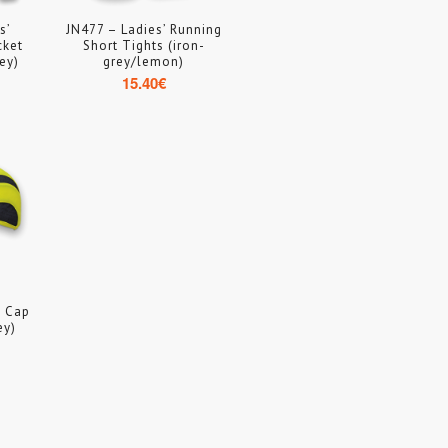
s’
JN477 – Ladies’ Running
cket
Short Tights (iron-
ey)
grey/lemon)
15.40
€
s Cap
ey)