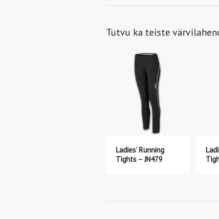
Tutvu ka teiste värvilahe
Ladies’ Running
Ladi
Tights – JN479
Tig