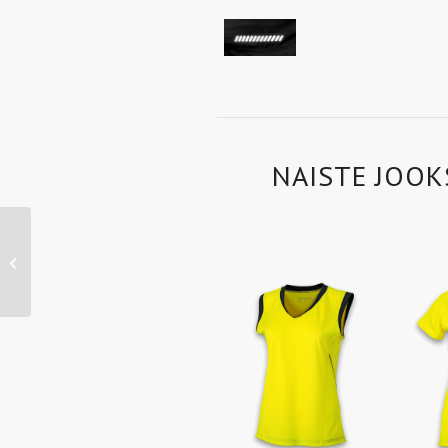
NAISTE JOOK
JN481 – Ladies’
Running Tights 3/4
(iron-grey/lemon)