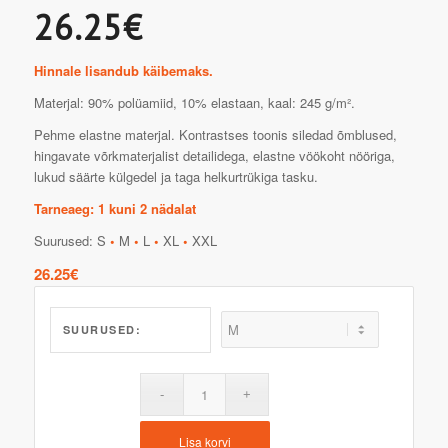
26.25€
Hinnale lisandub käibemaks.
Materjal: 90% polüamiid, 10% elastaan, kaal: 245 g/m².
Pehme elastne materjal. Kontrastses toonis siledad õmblused,
hingavate võrkmaterjalist detailidega, elastne vöökoht nööriga,
lukud säärte külgedel ja taga helkurtrükiga tasku.
Tarneaeg: 1 kuni 2 nädalat
Suurused: S
•
M
•
L
•
XL
•
XXL
26.25
€
SUURUSED:
Lisa korvi