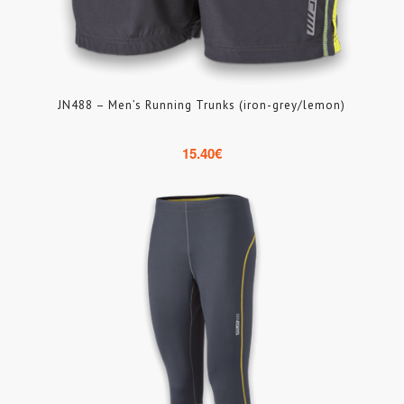
JN488 – Men’s Running Trunks (iron-grey/lemon)
15.40
€