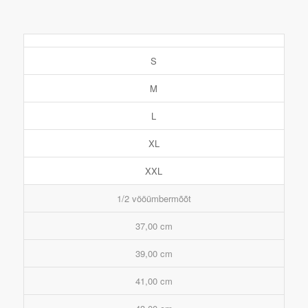
S
M
L
XL
XXL
1/2 vööümbermõõt
37,00 cm
39,00 cm
41,00 cm