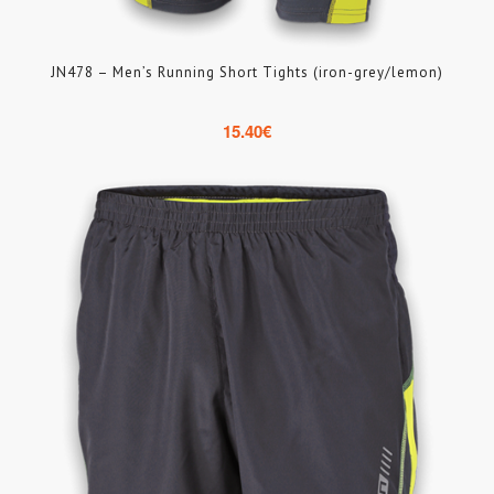
JN478 – Men’s Running Short Tights (iron-grey/lemon)
15.40
€