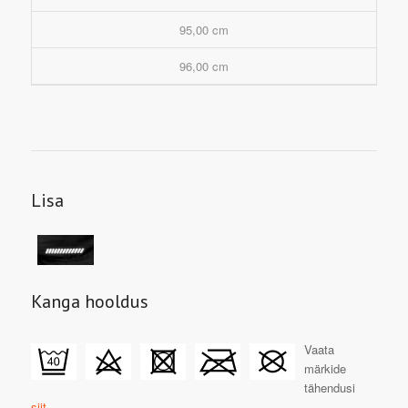
95,00 cm
96,00 cm
Lisa
Kanga hooldus
Vaata
märkide
tähendusi
siit.