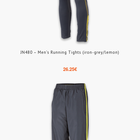
JN480 – Men’s Running Tights (iron-grey/lemon)
26.25
€