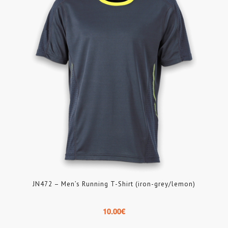
JN472 – Men’s Running T-Shirt (iron-grey/lemon)
10.00
€