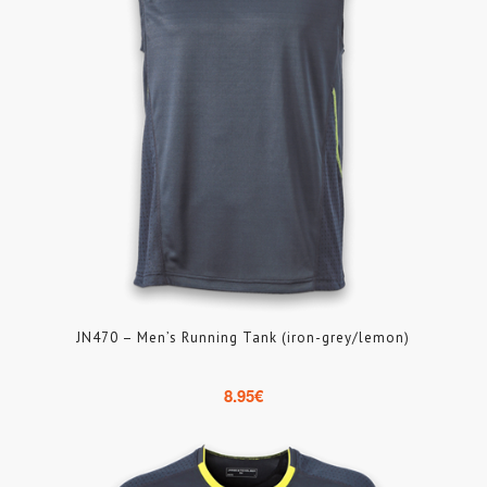
JN470 – Men’s Running Tank (iron-grey/lemon)
8.95
€