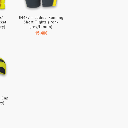
s’
JN477 – Ladies’ Running
cket
Short Tights (iron-
ey)
grey/lemon)
15.40
€
s Cap
ey)