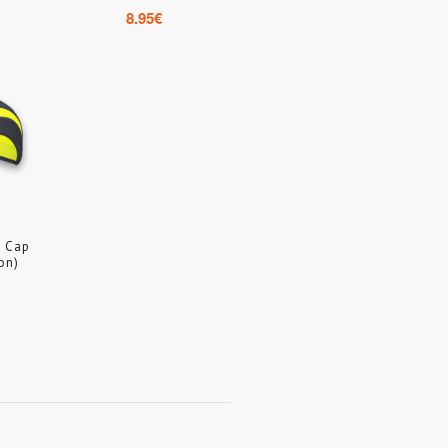
8.95
€
s Cap
on)