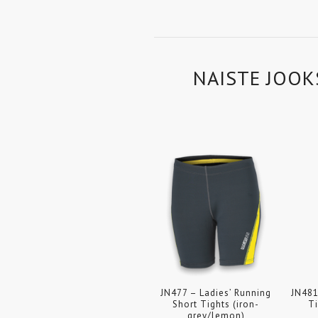
NAISTE JOOK
JN477 – Ladies’ Running
JN481
Short Tights (iron-
Ti
grey/lemon)