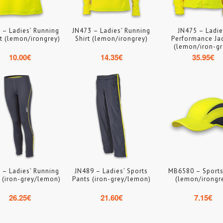
 – Ladies’ Running
JN473 – Ladies’ Running
JN475 – Ladie
t (lemon/irongrey)
Shirt (lemon/irongrey)
Performance Ja
(lemon/iron-gr
10.00
€
14.35
€
35.95
€
 – Ladies’ Running
JN489 – Ladies’ Sports
MB6580 – Sport
 (iron-grey/lemon)
Pants (iron-grey/lemon)
(lemon/irongr
26.25
€
21.60
€
7.15
€