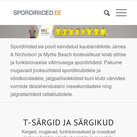
Spordiriided.ee poolt esindatud kaubamärkide James
& Nicholson ja Myrtle Beach tootevalikust leiab stiilse
ja funktsionaalse välimusega spordiriideid. Pakume
mugavaid jooksuriideid spordiklubidele ja
võistkondadele, jalgpallisokkidest kuni klubi värvides
vormide täislahendusteni meeskondadele ning
jalgrattariideid rattaklubidele.
T-SÄRGID JA SÄRGIKUD
Kerged, mugavad, funktsionaalsed ja moodsad