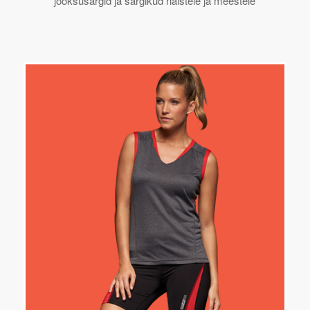
jooksusärgid ja särgikud naistele ja meestele