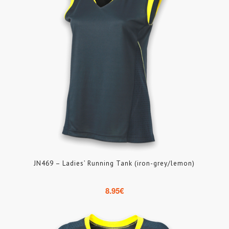
JN469 – Ladies’ Running Tank (iron-grey/lemon)
8.95
€