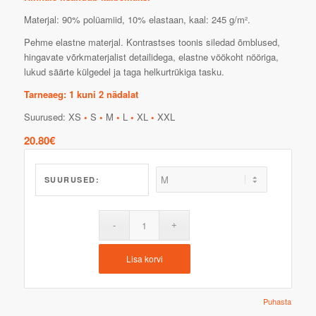
Materjal: 90% polüamiid, 10% elastaan, kaal: 245 g/m².
Pehme elastne materjal. Kontrastses toonis siledad õmblused,
hingavate võrkmaterjalist detailidega, elastne vöökoht nööriga,
lukud säärte külgedel ja taga helkurtrükiga tasku.
Tarneaeg: 1 kuni 2 nädalat
Suurused: XS
•
S
•
M
•
L
•
XL
•
XXL
20.80
€
SUURUSED:
Lisa korvi
Puhasta