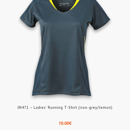
JN471 – Ladies’ Running T-Shirt (iron-grey/lemon)
10.00
€