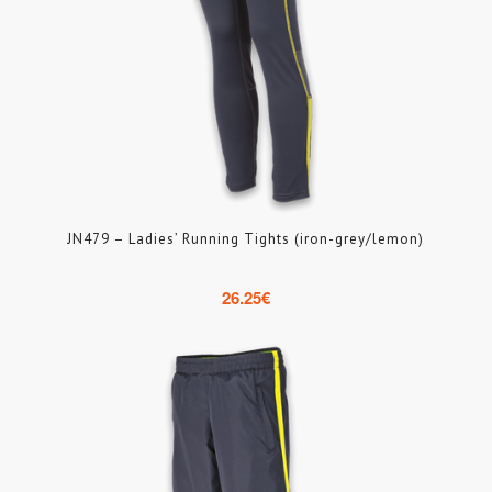
JN479 – Ladies’ Running Tights (iron-grey/lemon)
26.25
€