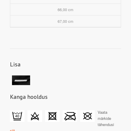
66,00 cm
67,00 cm
Lisa
Kanga hooldus
Vaata
märkide
tähendusi
siit.