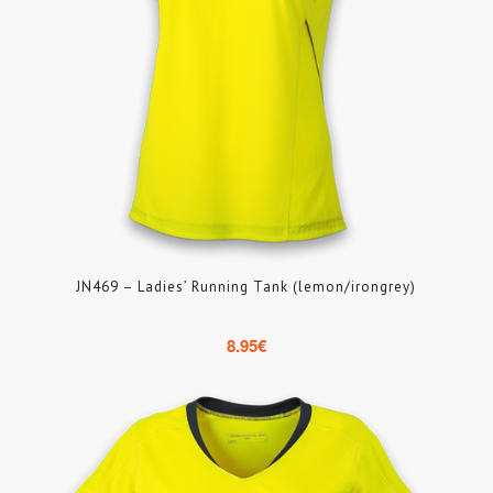
JN469 – Ladies’ Running Tank (lemon/irongrey)
8.95
€