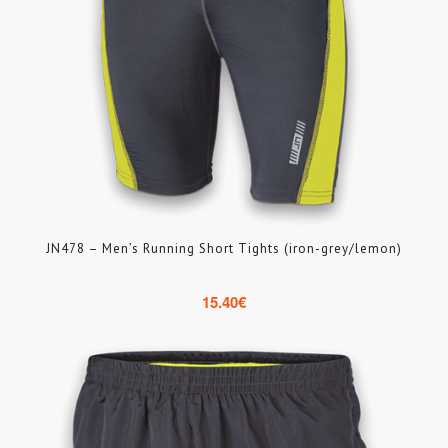
JN478 – Men’s Running Short Tights (iron-grey/lemon)
15.40
€