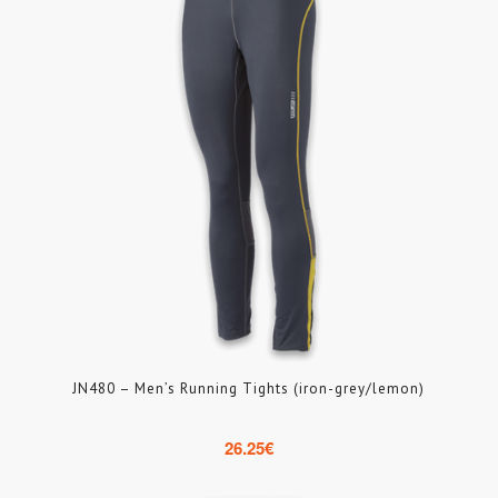
JN480 – Men’s Running Tights (iron-grey/lemon)
26.25
€