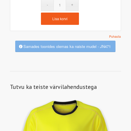
Lisa korvi
Puhasta
Samades toonides olemas ka naiste mudel - JN471
Tutvu ka teiste värvilahendustega