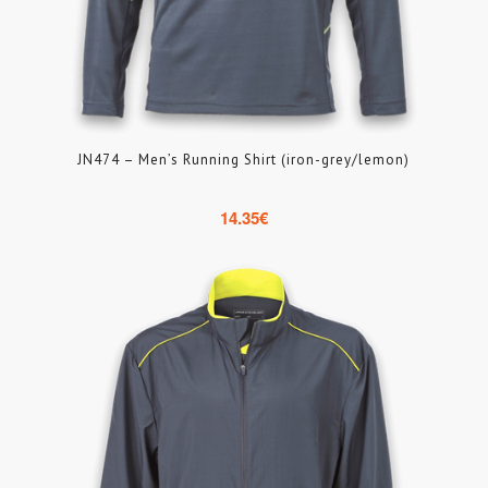
JN474 – Men’s Running Shirt (iron-grey/lemon)
14.35
€