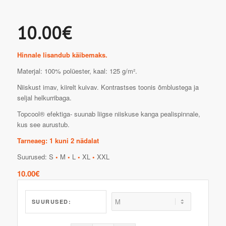
10.00€
Hinnale lisandub käibemaks.
Materjal: 100% polüester, kaal: 125 g/m².
Niiskust imav, kiirelt kuivav. Kontrastses toonis õmblustega ja
seljal helkurribaga.
Topcool® efektiga- suunab liigse niiskuse kanga pealispinnale,
kus see aurustub.
Tarneaeg: 1 kuni 2 nädalat
Suurused: S
•
M
•
L
•
XL
•
XXL
10.00
€
SUURUSED: