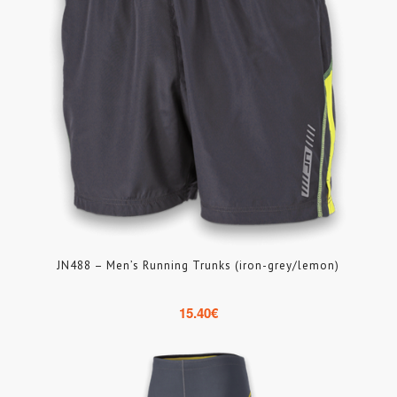
JN488 – Men’s Running Trunks (iron-grey/lemon)
15.40
€