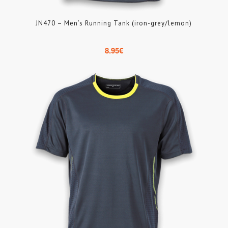
JN470 – Men’s Running Tank (iron-grey/lemon)
8.95
€