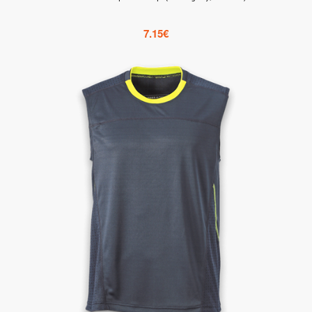
7.15
€