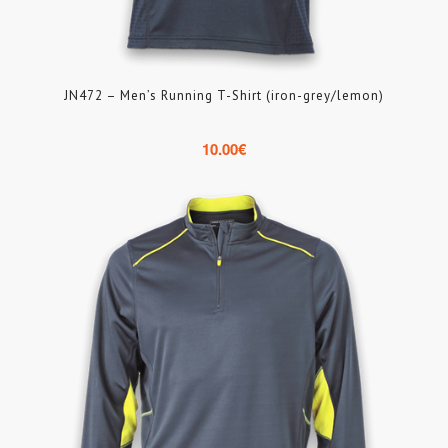
JN472 – Men’s Running T-Shirt (iron-grey/lemon)
10.00
€