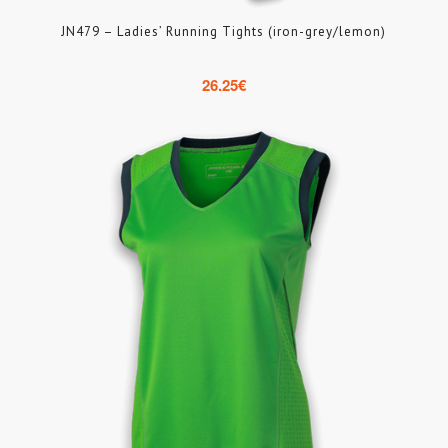
JN479 – Ladies’ Running Tights (iron-grey/lemon)
26.25
€