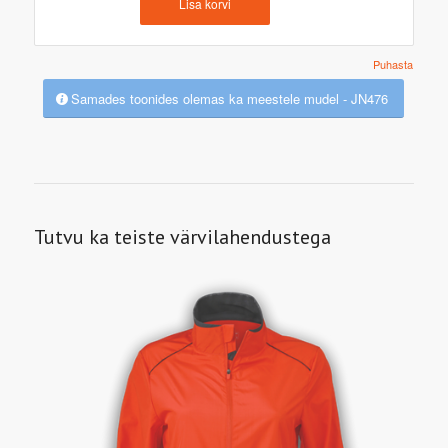
Lisa korvi
Puhasta
Samades toonides olemas ka meestele mudel - JN476
Tutvu ka teiste värvilahendustega