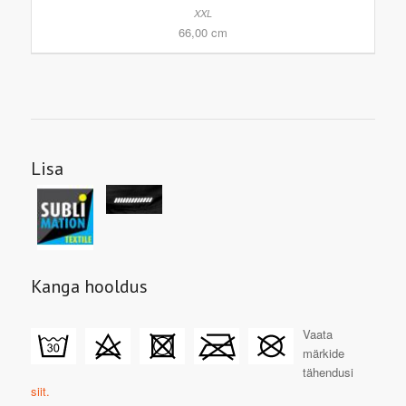
66,00 cm
Lisa
Kanga hooldus
Vaata
märkide
tähendusi
siit.