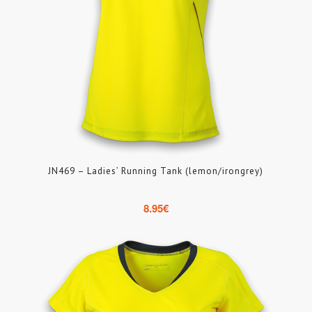
JN469 – Ladies’ Running Tank (lemon/irongrey)
8.95
€