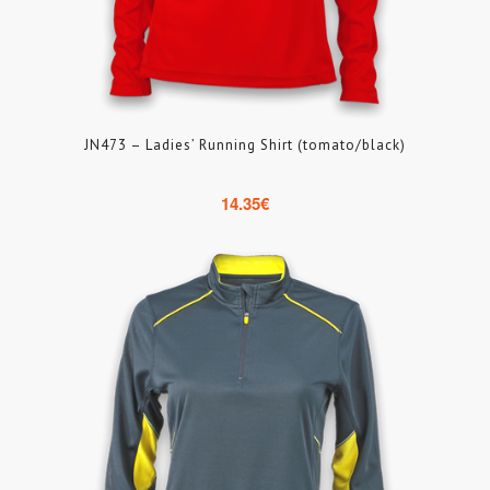
JN473 – Ladies’ Running Shirt (tomato/black)
14.35
€