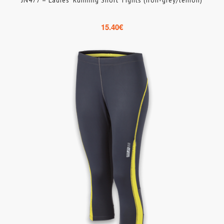
JN477 – Ladies’ Running Short Tights (iron-grey/lemon)
15.40
€