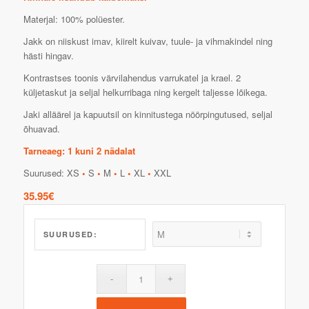
Materjal: 100% polüester.
Jakk on niiskust imav, kiirelt kuivav, tuule- ja vihmakindel ning
hästi hingav.
Kontrastses toonis värvilahendus varrukatel ja krael. 2
küljetaskut ja seljal helkurribaga ning kergelt taljesse lõikega.
Jaki alläärel ja kapuutsil on kinnitustega nöörpingutused, seljal
õhuavad.
Tarneaeg: 1 kuni 2 nädalat
Suurused: XS
•
S
•
M
•
L
•
XL
•
XXL
35.95
€
SUURUSED: