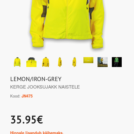
LEMON/IRON-GREY
KERGE JOOKSUJAKK NAISTELE
Kood:
JN475
35.95€
Hinnale lisandub käibemaks.