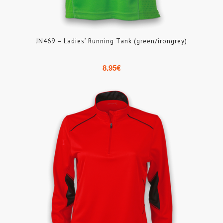
JN469 – Ladies’ Running Tank (green/irongrey)
8.95
€