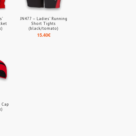
s’
JN477 – Ladies’ Running
cket
Short Tights
k)
(black/tomato)
15.40
€
s Cap
k)