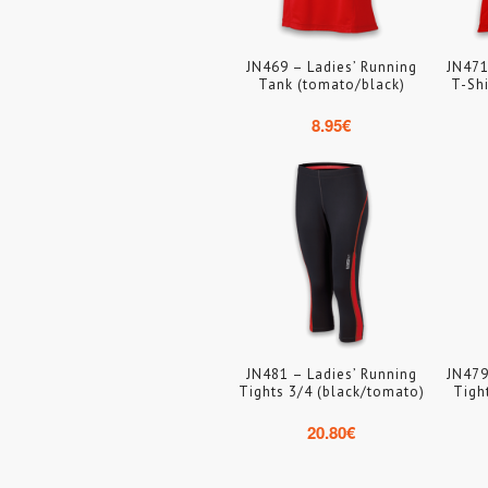
JN469 – Ladies’ Running
JN471
Tank (tomato/black)
T-Shi
8.95
€
JN481 – Ladies’ Running
JN479
Tights 3/4 (black/tomato)
Tigh
20.80
€