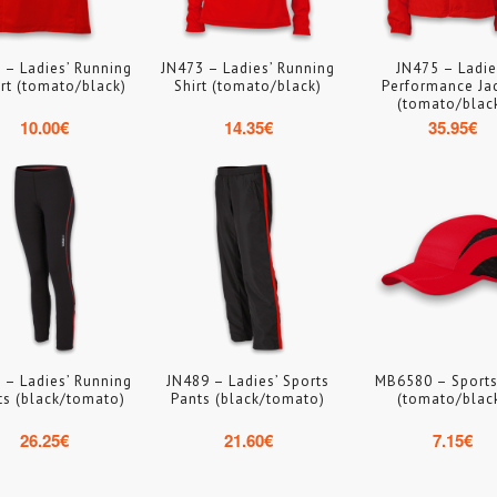
 – Ladies’ Running
JN473 – Ladies’ Running
JN475 – Ladie
rt (tomato/black)
Shirt (tomato/black)
Performance Ja
(tomato/blac
10.00
€
14.35
€
35.95
€
 – Ladies’ Running
JN489 – Ladies’ Sports
MB6580 – Sport
ts (black/tomato)
Pants (black/tomato)
(tomato/blac
26.25
€
21.60
€
7.15
€