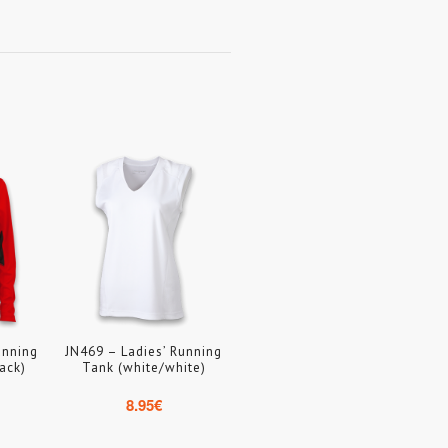
unning
JN469 – Ladies’ Running
ack)
Tank (white/white)
8.95
€