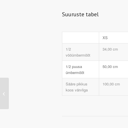
Suuruste tabel
XS
1/2
34,00 cm
vööümbermõõt
1/2 puusa
50,00 cm
ümbermõõt
Sääre pikkus
100,00 cm
JN479 – Ladies’
koos värvliga
Running Tights
(black/tomato)