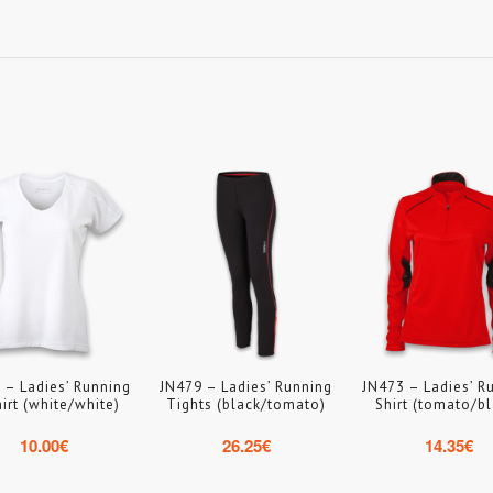
 – Ladies’ Running
JN479 – Ladies’ Running
JN473 – Ladies’ R
irt (white/white)
Tights (black/tomato)
Shirt (tomato/bl
10.00
€
26.25
€
14.35
€