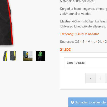
Materjal: 100% polüester.
Kerged ja hästi hingavad, vihma- 
võrkmaterjalist vooder.
Elastne vöökoht nööriga, kontrasts
lühikesed lukud pükste allservas.
Tarneaeg: 1 kuni 2 nädalat
Suurused: XS
•
S
•
M
•
L
•
XL
•
X
21.60
€
SUURUSED:
Samades toonides ole