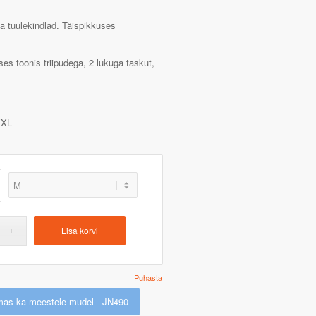
ja tuulekindlad. Täispikkuses
es toonis triipudega, 2 lukuga taskut,
XL
Lisa korvi
Puhasta
mas ka meestele mudel - JN490