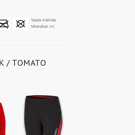
Vaata märkide
tähendusi
siit.
K / TOMATO