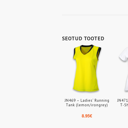
SEOTUD TOOTED
JN469 – Ladies’ Running
JN471
Tank (lemon/irongrey)
T-Sh
8.95
€