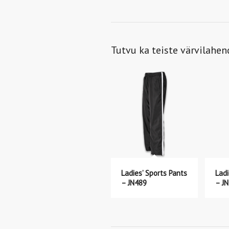
Tutvu ka teiste värvilahe
Ladies’ Sports Pants
Ladi
– JN489
– J