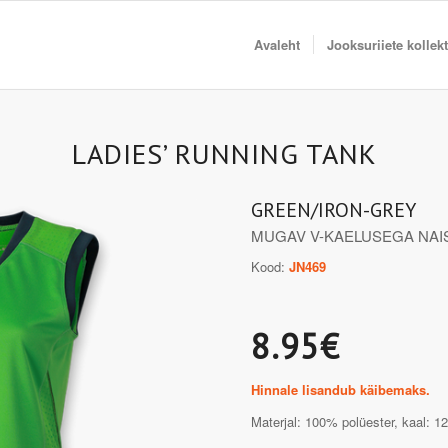
Avaleht
Jooksuriiete kollek
LADIES’ RUNNING TANK
GREEN/IRON-GREY
MUGAV V-KAELUSEGA NAI
Kood:
JN469
8.95€
Hinnale lisandub käibemaks.
Materjal: 100% polüester, kaal: 1