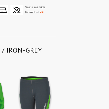
Vaata märkide
tähendusi
siit.
 / IRON-GREY