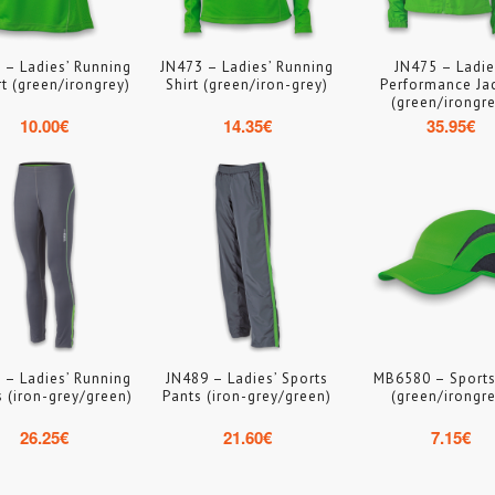
 – Ladies’ Running
JN473 – Ladies’ Running
JN475 – Ladie
rt (green/irongrey)
Shirt (green/iron-grey)
Performance Ja
(green/irongre
10.00
€
14.35
€
35.95
€
 – Ladies’ Running
JN489 – Ladies’ Sports
MB6580 – Sport
s (iron-grey/green)
Pants (iron-grey/green)
(green/irongre
26.25
€
21.60
€
7.15
€