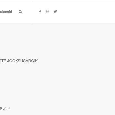
tsioonid
STE JOOKSUSÄRGIK
25 g/m².