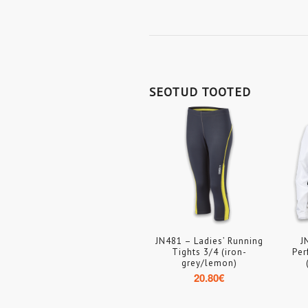
SEOTUD TOOTED
JN481 – Ladies’ Running
J
Tights 3/4 (iron-
Per
grey/lemon)
20.80
€