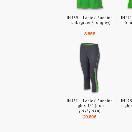
JN469 – Ladies’ Running
JN471
Tank (green/irongrey)
T-Shi
8.95
€
JN481 – Ladies’ Running
JN479
Tights 3/4 (iron-
Tight
grey/green)
20.80
€