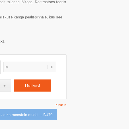
rgelt taljesse lõikega. Kontrastses toonis
niiskuse kanga pealispinnale, kus see
XL
Lisa korvi
Puhasta
mas ka meestele mudel - JN470