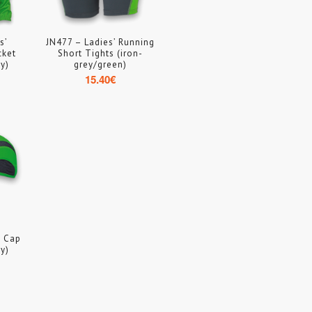
s’
JN477 – Ladies’ Running
cket
Short Tights (iron-
y)
grey/green)
15.40
€
s Cap
y)