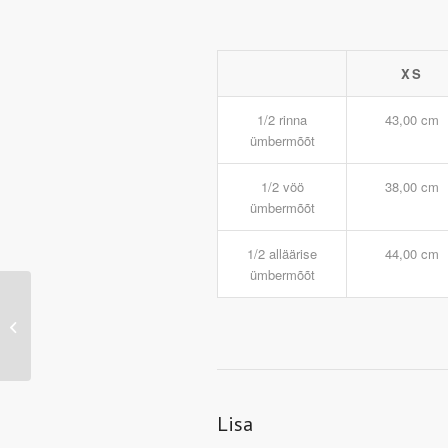
XS
1/2 rinna
43,00 cm
ümbermõõt
1/2 vöö
38,00 cm
ümbermõõt
1/2 alläärise
44,00 cm
ümbermõõt
MB6580 – Sports Cap
(iron-grey/lemon)
Lisa