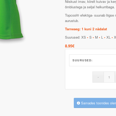
Niiskust imav, kiirelt kuivav ja ke
õmblustega ja seljal helkurribaga.
Topcool® efektiga- suunab liigse 
aurustub.
Tarneaeg: 1 kuni 2 nädalat
Suurused: XS
•
S
•
M
•
L
•
XL
•
X
8.95
€
SUURUSED:
Samades toonides ole