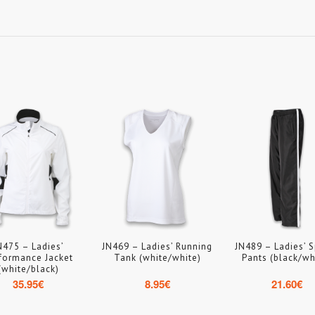
N475 – Ladies’
JN469 – Ladies’ Running
JN489 – Ladies’ S
formance Jacket
Tank (white/white)
Pants (black/wh
(white/black)
35.95
€
8.95
€
21.60
€