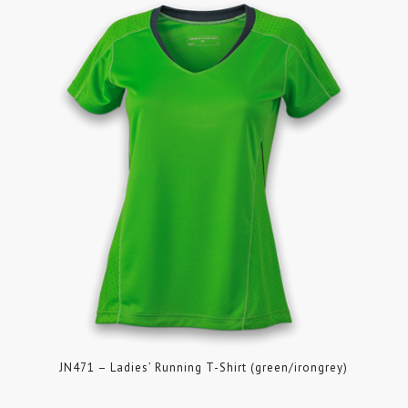
JN471 – Ladies’ Running T-Shirt (green/irongrey)