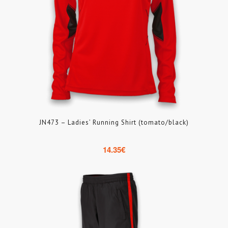
JN473 – Ladies’ Running Shirt (tomato/black)
14.35
€