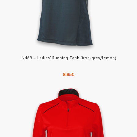
JN469 – Ladies’ Running Tank (iron-grey/lemon)
8.95
€