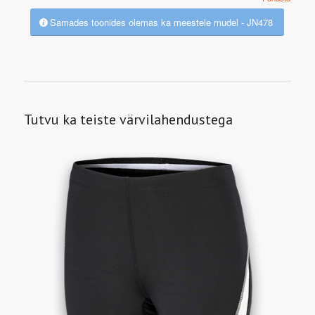
Samades toonides olemas ka meestele mudel - JN478
Tutvu ka teiste värvilahendustega