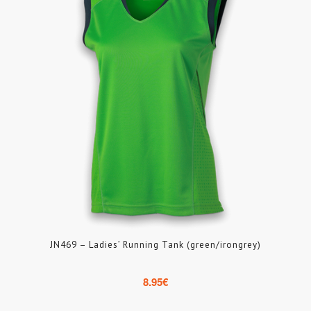
JN469 – Ladies’ Running Tank (green/irongrey)
8.95
€