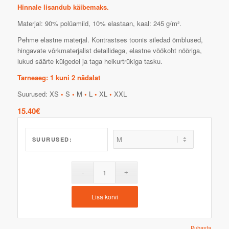
Hinnale lisandub käibemaks.
Materjal: 90% polüamiid, 10% elastaan, kaal: 245 g/m².
Pehme elastne materjal. Kontrastses toonis siledad õmblused,
hingavate võrkmaterjalist detailidega, elastne vöökoht nööriga,
lukud säärte külgedel ja taga helkurtrükiga tasku.
Tarneaeg: 1 kuni 2 nädalat
Suurused: XS
•
S
•
M
•
L
•
XL
•
XXL
15.40
€
SUURUSED:
Lisa korvi
Puhasta