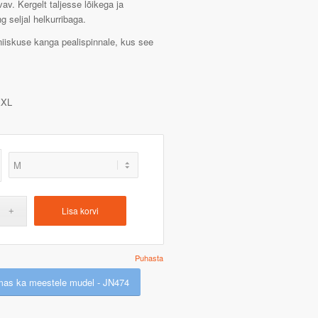
vav. Kergelt taljesse lõikega ja
 seljal helkurribaga.
niiskuse kanga pealispinnale, kus see
XL
Lisa korvi
Puhasta
mas ka meestele mudel - JN474