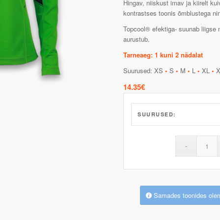
Hingav, niiskust imav ja kiirelt kui
kontrastses toonis õmblustega ning
Topcool® efektiga- suunab liigse 
aurustub.
Tarneaeg: 1 kuni 2 nädalat
Suurused: XS
•
S
•
M
•
L
•
XL
•
X
14.35
€
SUURUSED:
Samades toonides ole