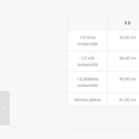
XS
1/2 rinna
43,00 cm
ümbermõõt
1/2 vöö
39,00 cm
ümbermõõt
1/2 alläärise
45,00 cm
ümbermõõt
Varruka pikkus
61,00 cm
JN471 – Ladies’
Running T-Shirt
(green/irongrey)