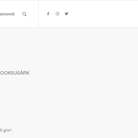
tsioonid
 JOOKSUSÄRK
25 g/m².