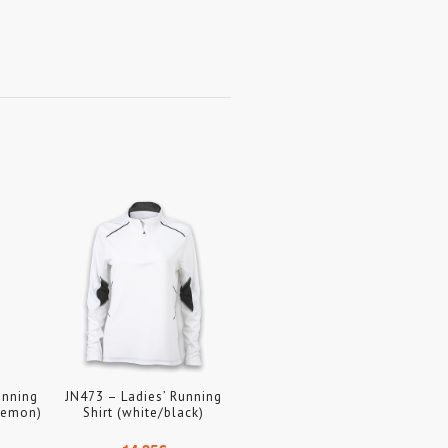
unning
JN473 – Ladies’ Running
/lemon)
Shirt (white/black)