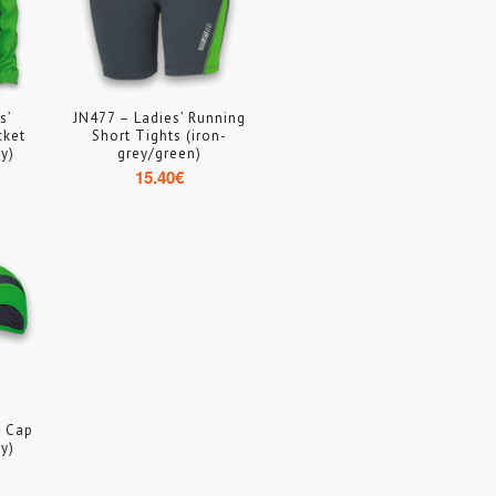
s’
JN477 – Ladies’ Running
cket
Short Tights (iron-
y)
grey/green)
15.40
€
s Cap
y)