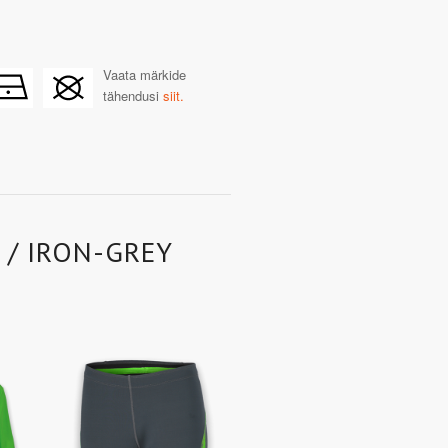
Vaata märkide
tähendusi
siit.
 / IRON-GREY