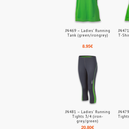
JN469 – Ladies’ Running
JN471
Tank (green/irongrey)
T-Shi
8.95
€
JN481 – Ladies’ Running
JN479
Tights 3/4 (iron-
Tight
grey/green)
20.80
€