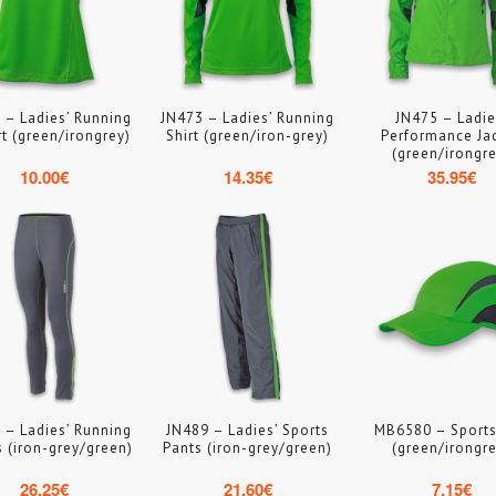
 – Ladies’ Running
JN473 – Ladies’ Running
JN475 – Ladie
rt (green/irongrey)
Shirt (green/iron-grey)
Performance Ja
(green/irongre
10.00
€
14.35
€
35.95
€
 – Ladies’ Running
JN489 – Ladies’ Sports
MB6580 – Sport
s (iron-grey/green)
Pants (iron-grey/green)
(green/irongre
26.25
€
21.60
€
7.15
€