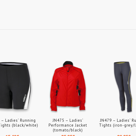
 – Ladies’ Running
JN475 – Ladies’
JN479 – Ladies’ R
Tights (black/white)
Performance Jacket
Tights (iron-grey
(tomato/black)