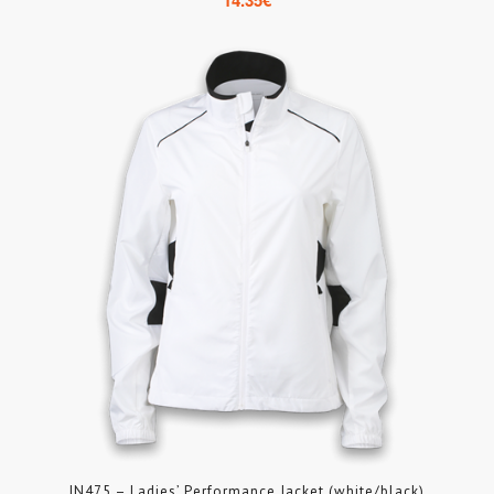
14.35
€
JN475 – Ladies’ Performance Jacket (white/black)