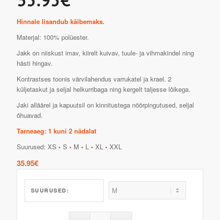
Hinnale lisandub käibemaks.
Materjal: 100% polüester.
Jakk on niiskust imav, kiirelt kuivav, tuule- ja vihmakindel ning
hästi hingav.
Kontrastses toonis värvilahendus varrukatel ja krael. 2
küljetaskut ja seljal helkurribaga ning kergelt taljesse lõikega.
Jaki alläärel ja kapuutsil on kinnitustega nöörpingutused, seljal
õhuavad.
Tarneaeg: 1 kuni 2 nädalat
Suurused: XS
•
S
•
M
•
L
•
XL
•
XXL
35.95
€
SUURUSED: