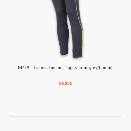
JN479 – Ladies’ Running Tights (iron-grey/lemon)
26.25
€