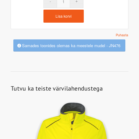
Lisa korvi
Puhasta
Samades toonides olemas ka meestele mudel - JN476
Tutvu ka teiste värvilahendustega