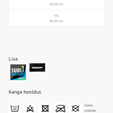
65,50 cm
66,00 cm
Lisa
Kanga hooldus
Vaata
märkide