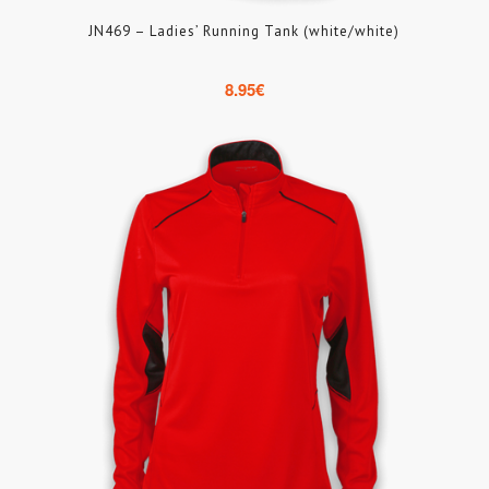
JN469 – Ladies’ Running Tank (white/white)
8.95
€