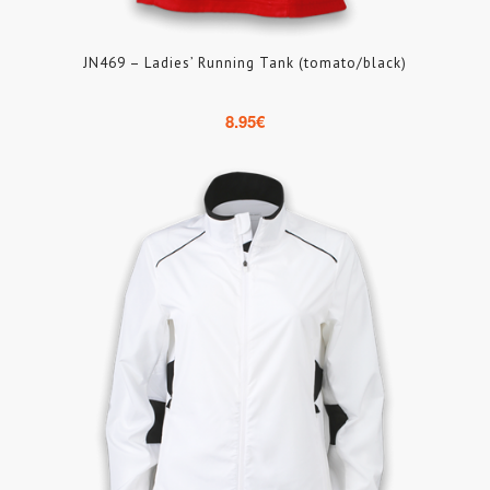
JN469 – Ladies’ Running Tank (tomato/black)
8.95
€