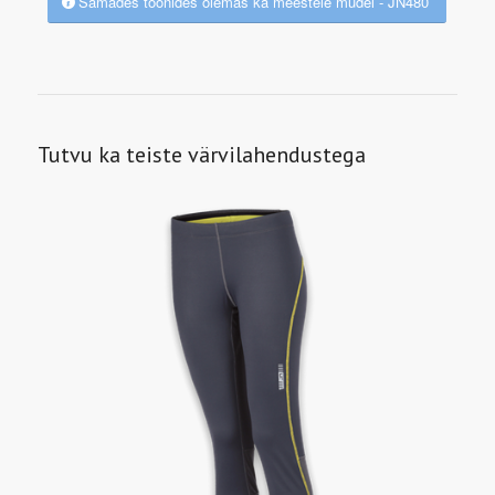
Samades toonides olemas ka meestele mudel - JN480
Tutvu ka teiste värvilahendustega