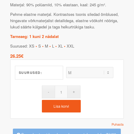
Materjal: 90% polüamiid, 10% elastaan, kaal: 245 g/m².
Pehme elastne materjal. Kontrastses toonis siledad õmblused,
hingavate võrkmaterjalist detailidega, elastne vöökoht nööriga,
lukud säärte külgedel ja taga helkurtrükiga tasku.
Tarneaeg: 1 kuni 2 nädalat
Suurused: XS
•
S
•
M
•
L
•
XL
•
XXL
26.25
€
SUURUSED:
Lisa korvi
Puhasta