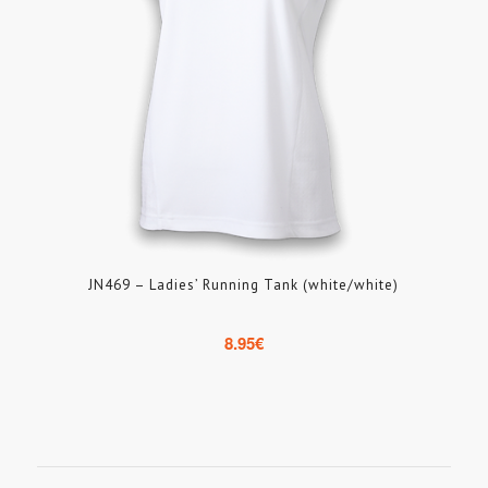
JN469 – Ladies’ Running Tank (white/white)
8.95
€