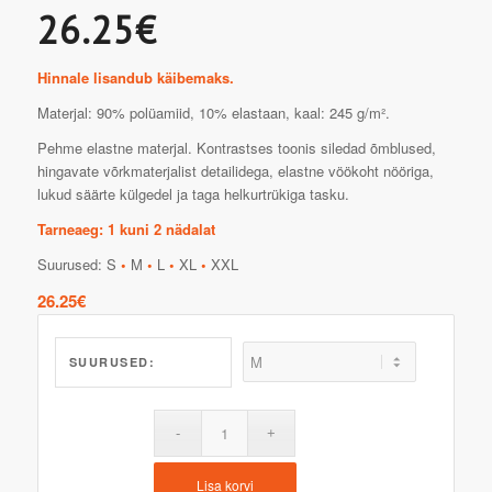
26.25€
Hinnale lisandub käibemaks.
Materjal: 90% polüamiid, 10% elastaan, kaal: 245 g/m².
Pehme elastne materjal. Kontrastses toonis siledad õmblused,
hingavate võrkmaterjalist detailidega, elastne vöökoht nööriga,
lukud säärte külgedel ja taga helkurtrükiga tasku.
Tarneaeg: 1 kuni 2 nädalat
Suurused: S
•
M
•
L
•
XL
•
XXL
26.25
€
SUURUSED:
Lisa korvi