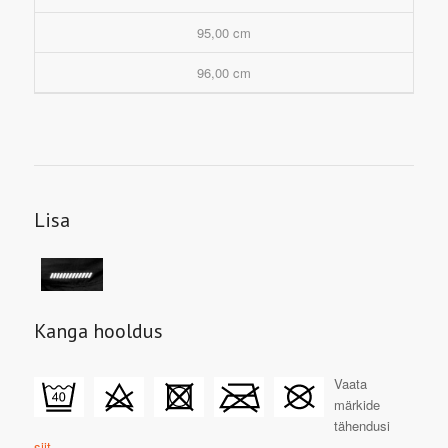
95,00 cm
96,00 cm
Lisa
Kanga hooldus
Vaata
märkide
tähendusi
siit.