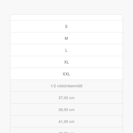
S
M
L
XL
XXL
1/2 vööümbermõõt
37,00 cm
39,00 cm
41,00 cm