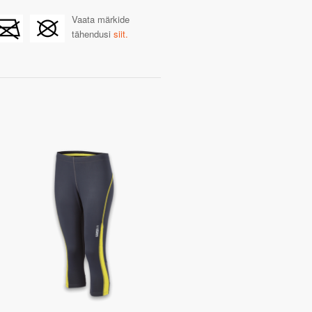
Vaata märkide
tähendusi
siit.