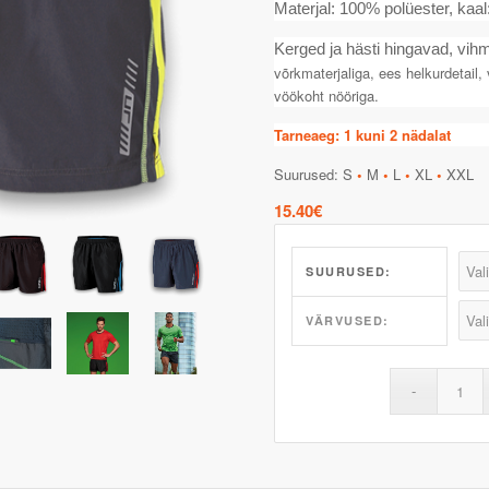
Materjal: 100% polüester, kaal
Kerged ja hästi hingavad, vihm
võrkmaterjaliga, ees helkurdetail
vöökoht nööriga.
Tarneaeg: 1 kuni 2 nädalat
Suurused: S
•
M
•
L
•
XL
•
XXL
15.40
€
SUURUSED:
VÄRVUSED: