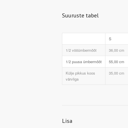
Suuruste tabel
S
1/2 vööümbermõõt
36,00 cm
1/2 puusa ümbermõõt
55,00 cm
Külje pikkus koos
35,00 cm
värvliga
Lisa