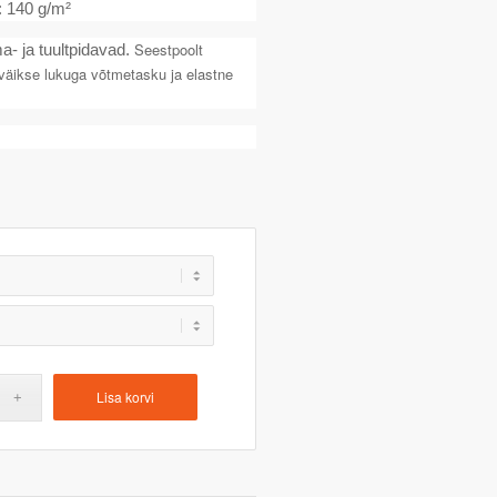
: 140 g/m²
Seestpoolt
a- ja tuultpidavad.
, väikse lukuga võtmetasku ja elastne
Lisa korvi