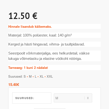
12.50 €
Hinnale lisandub käibemaks.
Materjal: 100% polüester, kaal: 140 g/m²
Kerged ja hästi hingavad, vihma- ja tuultpidavad.
Seestpoolt võrkmaterjaliga, ees helkurdetail, väikse
lukuga võtmetasku ja elastne vöökoht nööriga.
Tarneaeg: 1 kuni 2 nädalat
Suurused: S
•
M
•
L
•
XL
•
XXL
15.40
€
SUURUSED: