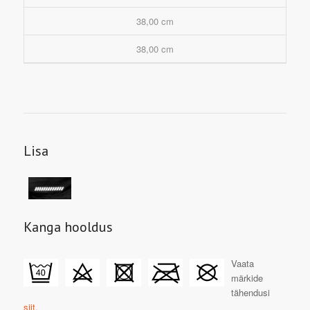
38,00 cm
38,00 cm
Lisa
Kanga hooldus
Vaata
märkide
tähendusi
siit.