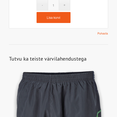
Lisa korvi
Puhasta
Tutvu ka teiste värvilahendustega