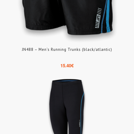
JN488 – Men’s Running Trunks (black/atlantic)
15.40
€