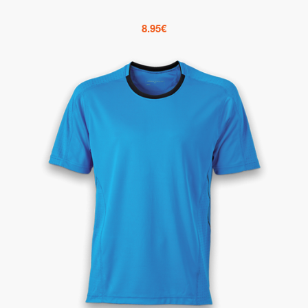
8.95
€