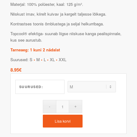
Materjal: 100% polüester, kaal: 125 g/m².
Niiskust imav, kiirelt kuivav ja kergelt taljesse lõikega.
Kontrastses toonis õmblustega ja seljal helkurribaga.
Topcool® efektiga- suunab liigse niiskuse kanga pealispinnale,
kus see aurustub.
Tarneaeg: 1 kuni 2 nädalat
Suurused: S
•
M
•
L
•
XL
•
XXL
8.95
€
SUURUSED:
Lisa korvi