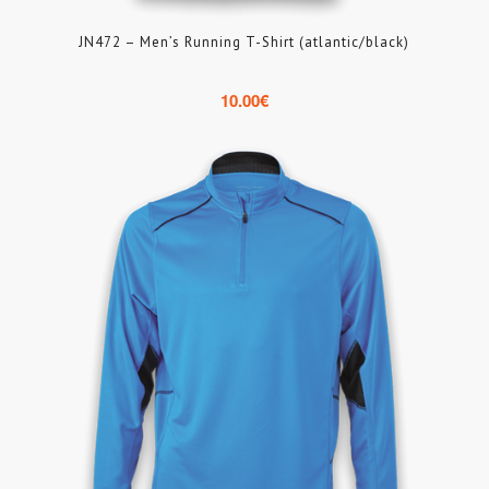
JN472 – Men’s Running T-Shirt (atlantic/black)
10.00
€