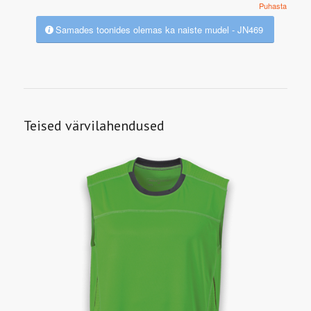
Puhasta
Samades toonides olemas ka naiste mudel - JN469
Teised värvilahendused