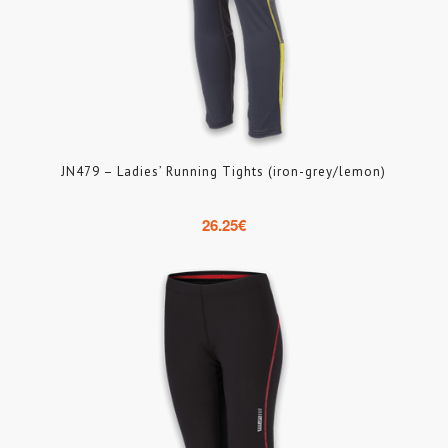
JN479 – Ladies’ Running Tights (iron-grey/lemon)
26.25
€