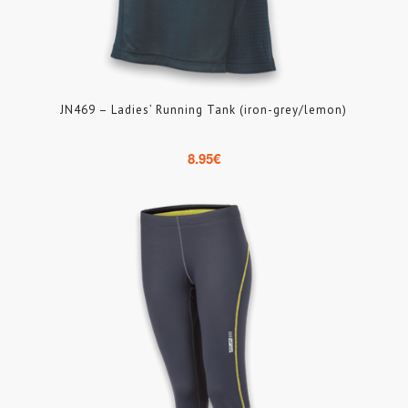
JN469 – Ladies’ Running Tank (iron-grey/lemon)
8.95
€