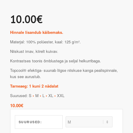
10.00€
Hinnale lisandub käibemaks.
Materjal: 100% polüester, kaal: 125 g/m².
Niiskust imav, kiirelt kuivav.
Kontrastses toonis õmblustega ja seljal helkurribaga.
Topcool® efektiga- suunab liigse niiskuse kanga pealispinnale,
kus see aurustub.
Tarneaeg: 1 kuni 2 nädalat
Suurused: S
•
M
•
L
•
XL
•
XXL
10.00
€
SUURUSED: