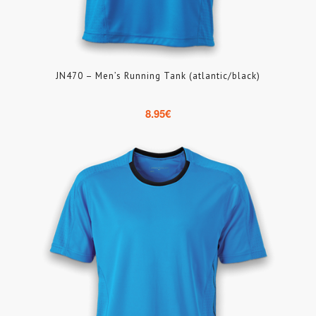
JN470 – Men’s Running Tank (atlantic/black)
8.95
€