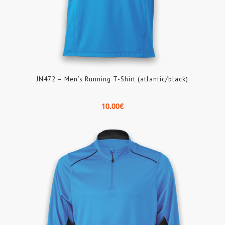
JN472 – Men’s Running T-Shirt (atlantic/black)
10.00
€