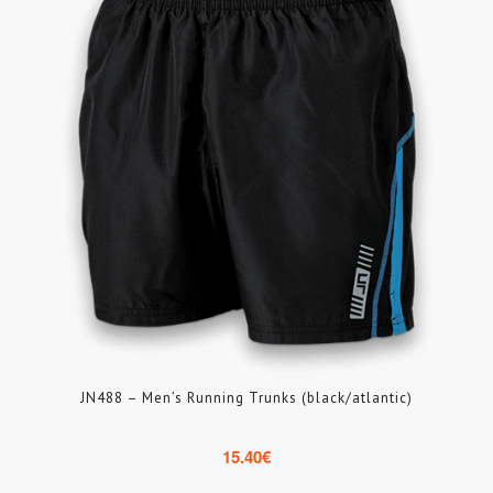
JN488 – Men’s Running Trunks (black/atlantic)
15.40
€