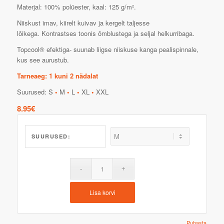
Materjal: 100% polüester, kaal: 125 g/m².
Niiskust imav, kiirelt kuivav ja kergelt taljesse
lõikega. Kontrastses toonis õmblustega ja seljal helkurribaga.
Topcool® efektiga- suunab liigse niiskuse kanga pealispinnale,
kus see aurustub.
Tarneaeg: 1 kuni 2 nädalat
Suurused: S
•
M
•
L
•
XL
•
XXL
8.95
€
SUURUSED:
Lisa korvi
Puhasta