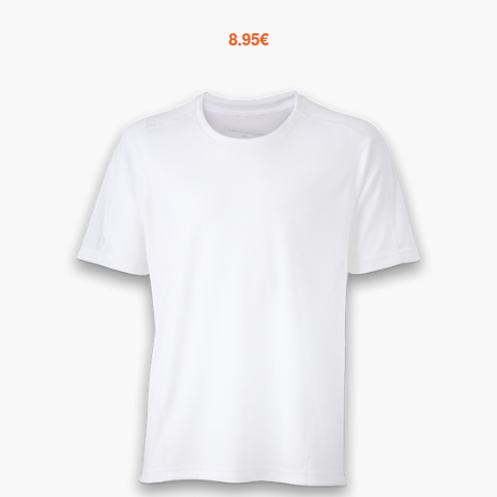
8.95
€