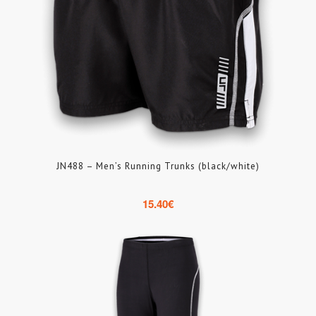
JN488 – Men’s Running Trunks (black/white)
15.40
€