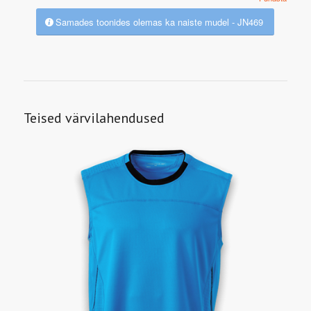
Samades toonides olemas ka naiste mudel - JN469
Teised värvilahendused