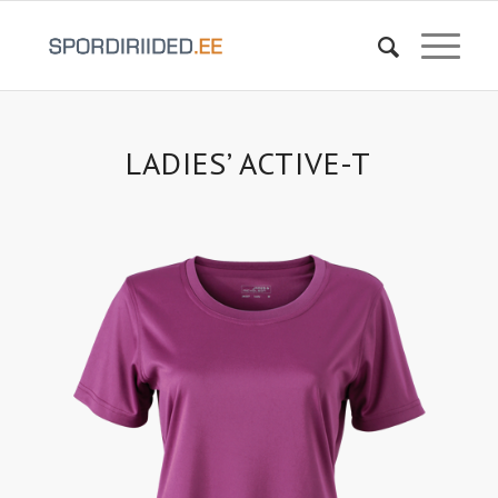
LADIES’ ACTIVE-T