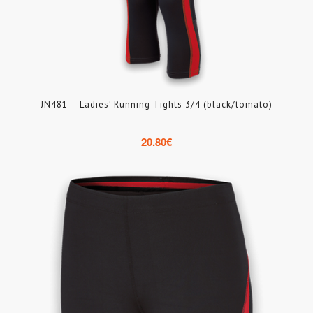
JN481 – Ladies’ Running Tights 3/4 (black/tomato)
20.80
€