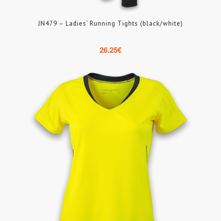
JN479 – Ladies’ Running Tights (black/white)
26.25
€