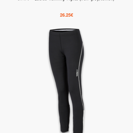
26.25
€