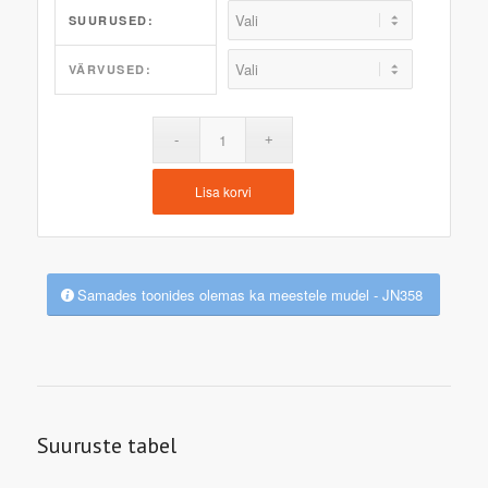
SUURUSED:
VÄRVUSED:
Lisa korvi
Samades toonides olemas ka meestele mudel - JN358
Suuruste tabel