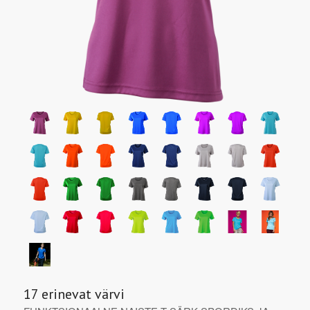
17 erinevat värvi