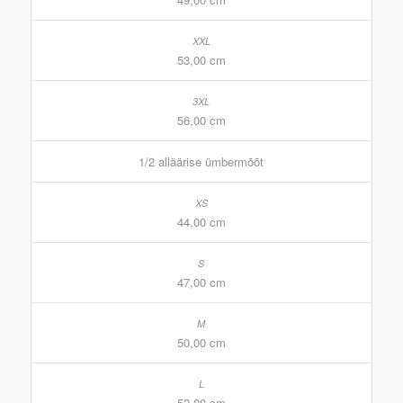
53,00 cm
56,00 cm
1/2 alläärise ümbermõõt
44,00 cm
47,00 cm
50,00 cm
52,00 cm