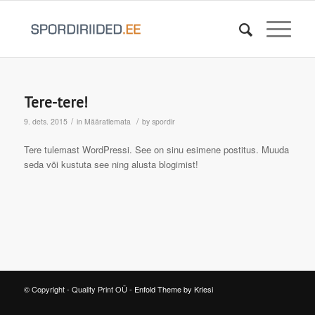
Tere-tere!
/
/
9. dets. 2015
in
Määratlemata
by
spordir
Tere tulemast WordPressi. See on sinu esimene postitus. Muuda
seda või kustuta see ning alusta blogimist!
© Copyright - Quality Print OÜ -
Enfold Theme by Kriesi