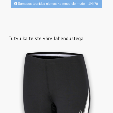
Samades toonides olemas ka meestele mudel - JN478
Tutvu ka teiste värvilahendustega