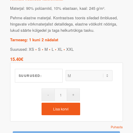
Materjal: 90% polüamiid, 10% elastaan, kaal: 245 g/m².
Pehme elastne materjal. Kontrastses toonis siledad õmblused,
hingavate võrkmaterjalist detailidega, elastne vöökoht nööriga,
lukud säärte külgedel ja taga helkurtrükiga tasku.
Tarneaeg: 1 kuni 2 nädalat
Suurused: XS
•
S
•
M
•
L
•
XL
•
XXL
15.40
€
SUURUSED:
Lisa korvi
Puhasta