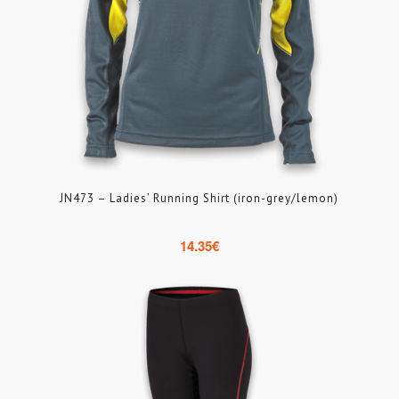
JN473 – Ladies’ Running Shirt (iron-grey/lemon)
14.35
€