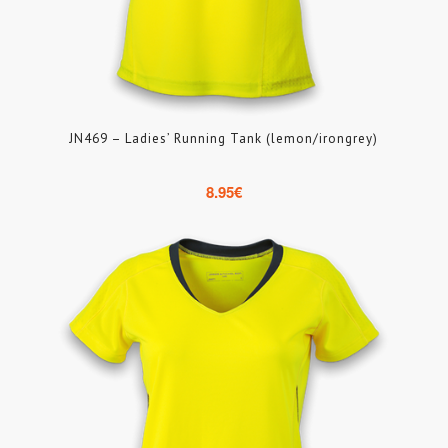
JN469 – Ladies’ Running Tank (lemon/irongrey)
8.95
€