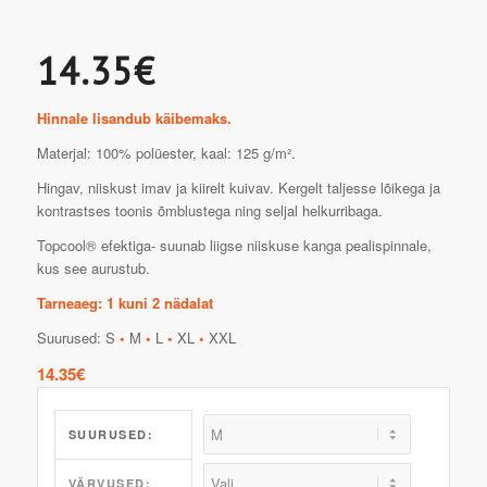
14.35€
Hinnale lisandub käibemaks.
Materjal: 100% polüester, kaal: 125 g/m².
Hingav, niiskust imav ja kiirelt kuivav. Kergelt taljesse lõikega ja
kontrastses toonis õmblustega ning seljal helkurribaga.
Topcool® efektiga- suunab liigse niiskuse kanga pealispinnale,
kus see aurustub.
Tarneaeg: 1 kuni 2 nädalat
Suurused: S
•
M
•
L
•
XL
•
XXL
14.35
€
SUURUSED:
VÄRVUSED: