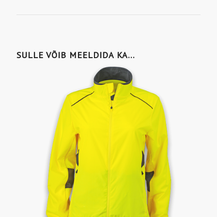
SULLE VÕIB MEELDIDA KA…