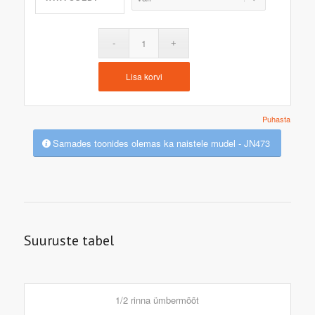
Lisa korvi
Puhasta
Samades toonides olemas ka naistele mudel - JN473
Suuruste tabel
1/2 rinna ümbermõõt