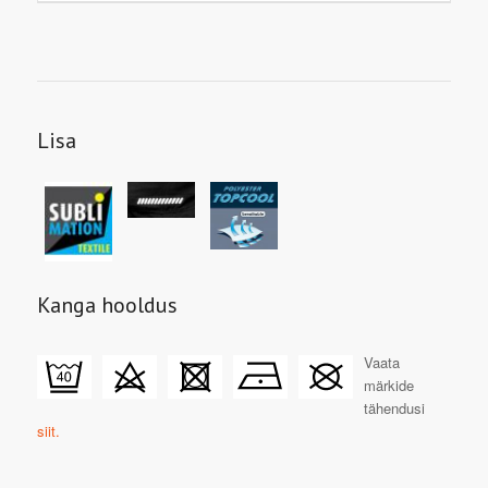
Lisa
Kanga hooldus
Vaata
märkide
tähendusi
siit.