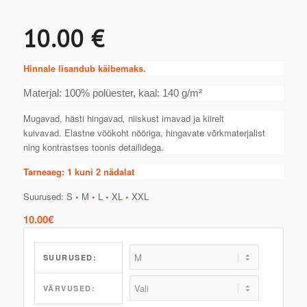
10.00 €
Hinnale lisandub käibemaks.
Materjal: 100% polüester, kaal: 140 g/m²
Mugavad, hästi hingavad
,
niiskust imavad ja kiirelt
kuivavad. Elastne vöökoht nööriga, hingavate võrkmaterjalist
ning kontrastses toonis detailidega.
Tarneaeg: 1 kuni 2 nädalat
Suurused: S
•
M
•
L
•
XL
•
XXL
10.00
€
SUURUSED:
VÄRVUSED: