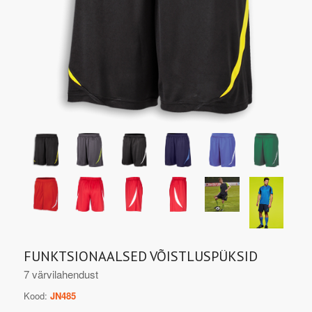
FUNKTSIONAALSED VÕISTLUSPÜKSID
7 värvilahendust
Kood:
JN485