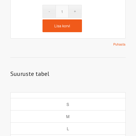
Lisa korvi
Puhasta
Suuruste tabel
S
M
L