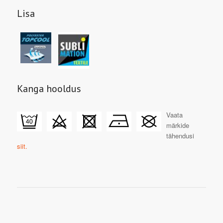
Lisa
Kanga hooldus
Vaata
märkide
tähendusi
siit.