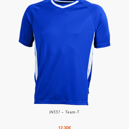
JN337 – Team-T
12.30
€