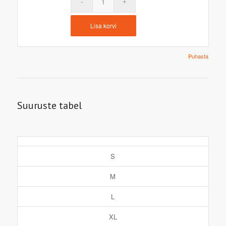
Lisa korvi
Puhasta
Suuruste tabel
S
M
L
XL