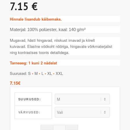
7.15 €
Hinnale lisandub käibemaks.
Materjal: 100% polüester, kaal: 140 g/m²
Mugavad, hästi hingavad
,
niiskust imavad ja kiirelt
kuivavad. Elastne vöökoht nööriga, hingavate võrkmaterjalist
ning kontrastses toonis detailidega.
Tarneaeg: 1 kuni 2 nädalat
Suurused: S
•
M
•
L
•
XL
•
XXL
7.15
€
SUURUSED:
VÄRVUSED: