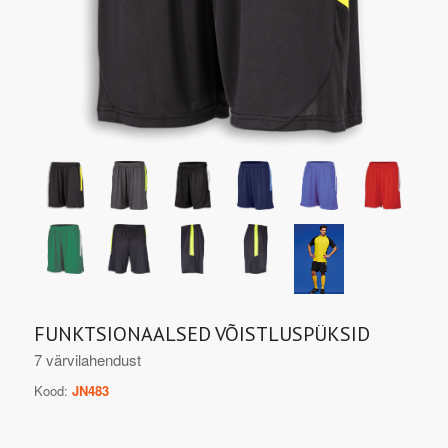
FUNKTSIONAALSED VÕISTLUSPÜKSID
7 värvilahendust
Kood:
JN483