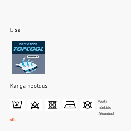
Lisa
Kanga hooldus
Vaata
märkide
tähendusi
siit.