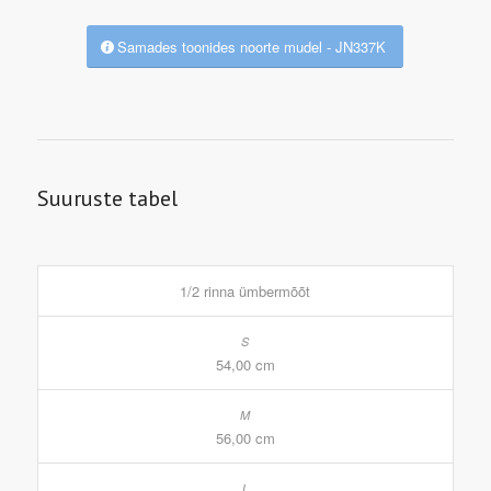
Samades toonides noorte mudel - JN337K
Suuruste tabel
1/2 rinna ümbermõõt
54,00 cm
56,00 cm