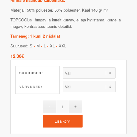
Hinnale lisandub käibemaks.
Materjal: 50% polüester, 50% polüester. Kaal 140 g/ m²
TOPCOOL®, hingav ja kiirelt kuivav, ei aja higistama, kerge ja
mugav, kontrastses toonis detailid.
Tarneaeg: 1 kuni 2 nädalat
Suurused: S
•
M
•
L
•
XL
•
XXL
12.30
€
SUURUSED:
VÄRVUSED:
Lisa korvi