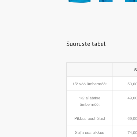
Suuruste tabel
1/2 vöö ümbermõõt
50,0
1/2 alläärise
49,0
ümbermõõt
Pikkus eest õlast
69,0
Selja osa pikkus
74,0