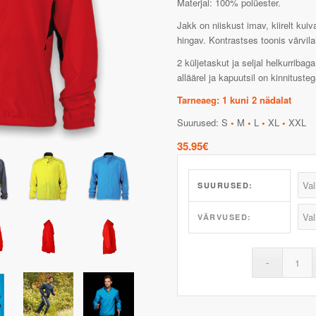
Materjal: 100% polüester.
Jakk on niiskust imav, kiirelt kuiv
hingav. Kontrastses toonis värvila
2 küljetaskut ja seljal helkurribaga
alläärel ja kapuutsil on kinnitust
Tarneaeg: 1 kuni 2 nädalat
Suurused: S
•
M
•
L
•
XL
•
XXL
35.95
€
SUURUSED:
VÄRVUSED: