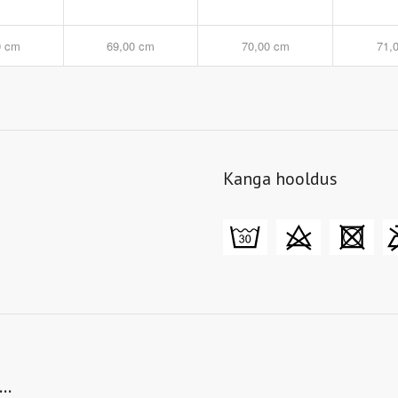
0 cm
69,00 cm
70,00 cm
71,
Kanga hooldus
A…