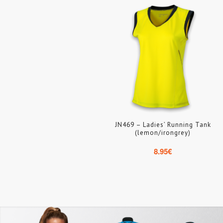
JN469 – Ladies’ Running Tank
(lemon/irongrey)
8.95
€