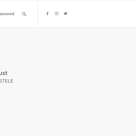
tsioonid
ust
STELE