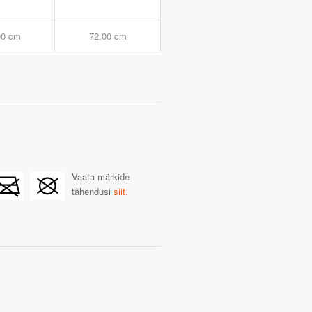
00 cm
72,00 cm
Vaata märkide
tähendusi
siit.