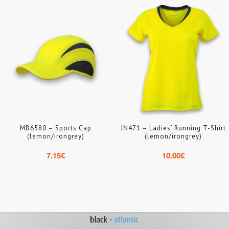
MB6580 – Sports Cap
JN471 – Ladies’ Running T-Shirt
(lemon/irongrey)
(lemon/irongrey)
7.15
€
10.00
€