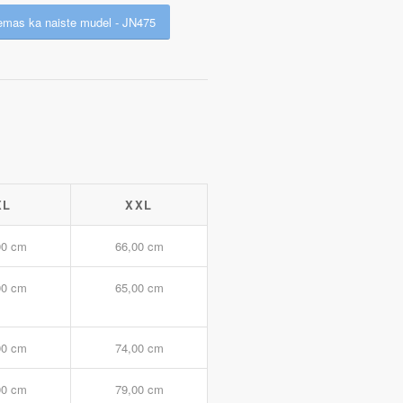
emas ka naiste mudel - JN475
XL
XXL
00 cm
66,00 cm
00 cm
65,00 cm
00 cm
74,00 cm
00 cm
79,00 cm