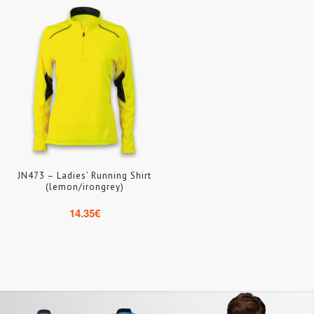
JN473 – Ladies’ Running Shirt
(lemon/irongrey)
14.35
€