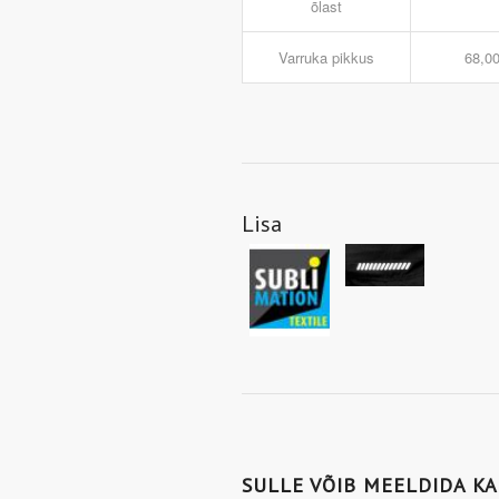
õlast
Varruka pikkus
68,0
Lisa
SULLE VÕIB MEELDIDA K