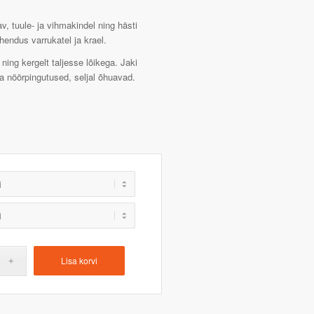
av, tuule- ja vihmakindel ning hästi
hendus varrukatel ja krael.
 ning kergelt taljesse lõikega. Jaki
ega nöörpingutused, seljal õhuavad.
Lisa korvi