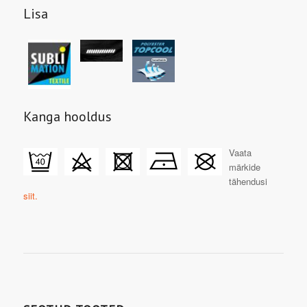
Lisa
Kanga hooldus
Vaata
märkide
tähendusi
siit.