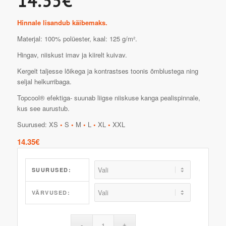
14.35€
Hinnale lisandub käibemaks.
Materjal: 100% polüester, kaal: 125 g/m².
Hingav, niiskust imav ja kiirelt kuivav.
Kergelt taljesse lõikega ja kontrastses toonis õmblustega ning
seljal helkurribaga.
Topcool® efektiga- suunab liigse niiskuse kanga pealispinnale,
kus see aurustub.
Suurused: XS
•
S
•
M
•
L
•
XL
•
XXL
14.35
€
SUURUSED:
VÄRVUSED: