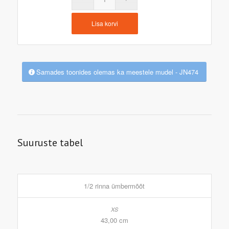
Lisa korvi
Samades toonides olemas ka meestele mudel - JN474
Suuruste tabel
1/2 rinna ümbermõõt
43,00 cm