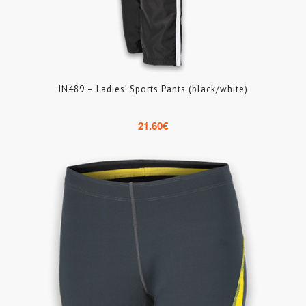
JN489 – Ladies’ Sports Pants (black/white)
21.60
€