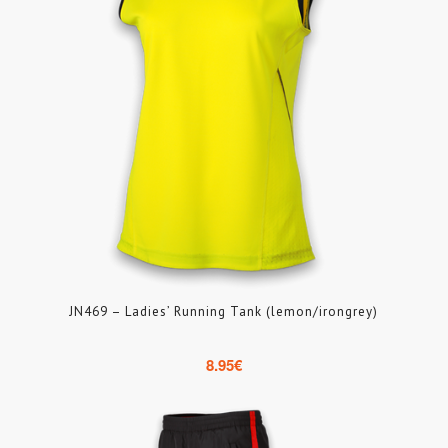
JN469 – Ladies’ Running Tank (lemon/irongrey)
8.95
€