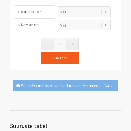
SUURUSED:
VÄRVUSED:
Lisa korvi
Samades toonides olemas ka meestele mudel - JN423
Suuruste tabel