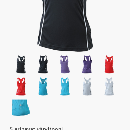
5 erinevat värvitooni