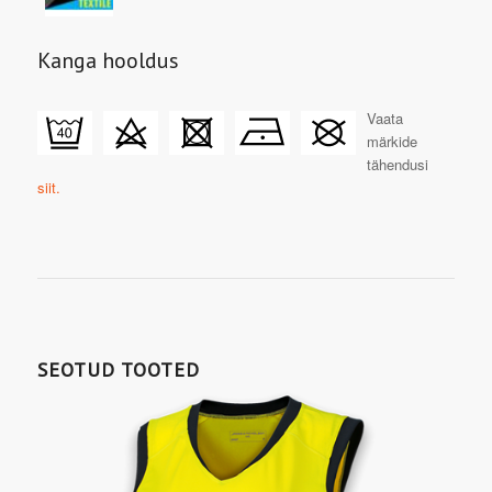
Kanga hooldus
Vaata
märkide
tähendusi
siit.
SEOTUD TOOTED