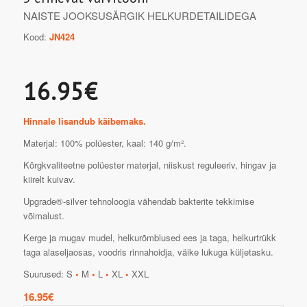
NAISTE JOOKSUSÄRGIK HELKURDETAILIDEGA
Kood:
JN424
16.95€
Hinnale lisandub käibemaks.
Materjal: 100% polüester, kaal: 140 g/m².
Kõrgkvaliteetne polüester materjal, niiskust reguleeriv, hingav ja
kiirelt kuivav.
Upgrade®-silver tehnoloogia vähendab bakterite tekkimise
võimalust.
Kerge ja mugav mudel, helkurõmblused ees ja taga, helkurtrükk
taga alaseljaosas, voodris rinnahoidja, väike lukuga küljetasku.
Suurused: S
•
M
•
L
•
XL
•
XXL
16.95
€