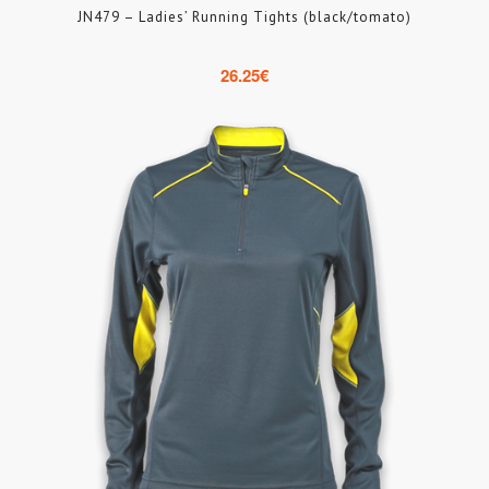
JN479 – Ladies’ Running Tights (black/tomato)
26.25
€