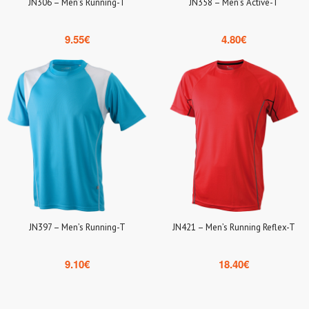
JN306 – Men’s Running-T
JN358 – Men’s Active-T
9.55
€
4.80
€
JN397 – Men’s Running-T
JN421 – Men’s Running Reflex-T
9.10
€
18.40
€