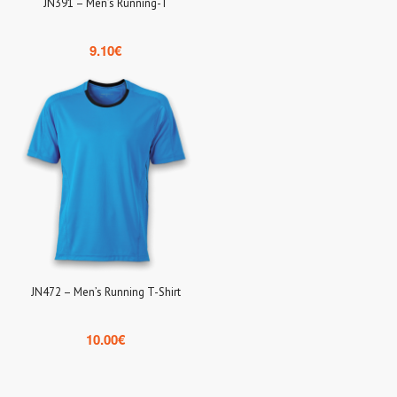
JN391 – Men’s Running-T
9.10
€
JN472 – Men’s Running T-Shirt
10.00
€