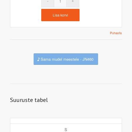
Lisa korvi
Puhasta
Sama mudel meestele - JN460
Suuruste tabel
S