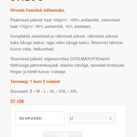
Hinnale lisandub käibemaks.
Pealmised püksid: kaal 100g/m², 100% polüamiidi, sisemised:
kaal 170g/m², 90% polüamiidi, 10% elastaani,
Komplektis sisemised ja välimised püksid, välimistel pükstel
kaks lukuga taskut, taga väike lukuga tasku, libisemist takistav
kumm vöös, helkurribad.
Sisemised püksid: ergonoomilise COOLMAX®FXfresh®
töötlusega pehmenduspadi, elastse värvliga, lamedad õmblused,
hingav ja kiirelt kuivav materjal.
Tarneaeg: 1 kuni 2 nädalat
Suurused: S
•
M
•
L
•
XL
•
XXL
•
3XL
37.10
€
SUURUSED: