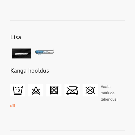
Lisa
Kanga hooldus
Vaata
märkide
tähendusi
siit.