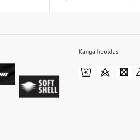
Kanga hooldus