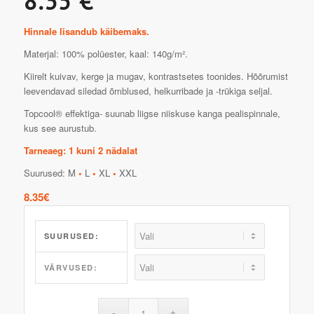
8.35 €
Hinnale lisandub käibemaks.
Materjal: 100% polüester, kaal: 140g/m².
Kiirelt kuivav, kerge ja mugav, kontrastsetes toonides. Hõõrumist
leevendavad siledad õmblused, helkurribade ja -trükiga seljal.
Topcool® effektiga- suunab liigse niiskuse kanga pealispinnale,
kus see aurustub.
Tarneaeg: 1 kuni 2 nädalat
Suurused: M
•
L
•
XL
•
XXL
8.35
€
SUURUSED:
VÄRVUSED: