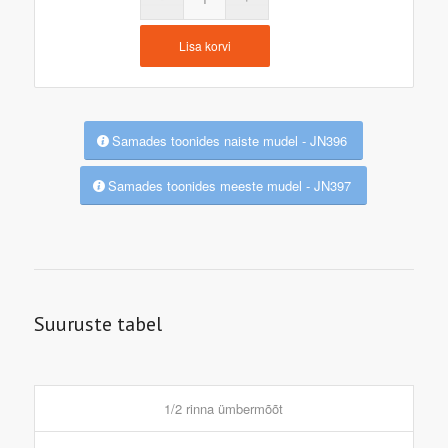
Lisa korvi
Samades toonides naiste mudel - JN396
Samades toonides meeste mudel - JN397
Suuruste tabel
1/2 rinna ümbermõõt