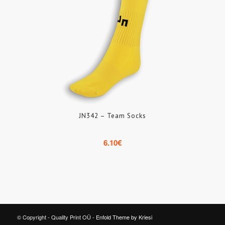
JN342 – Team Socks
6.10
€
© Copyright - Quality Print OÜ -
Enfold Theme by Kriesi