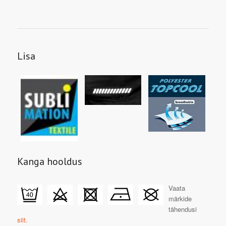
Lisa
Kanga hooldus
Vaata
märkide
tähendusi
siit.