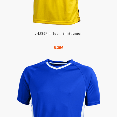
JN386K – Team Shirt Junior
8.35
€