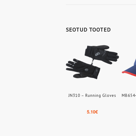
SEOTUD TOOTED
JN310 – Running Gloves
MB6544
5.10
€