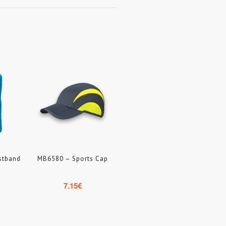
stband
MB6580 – Sports Cap
7.15
€