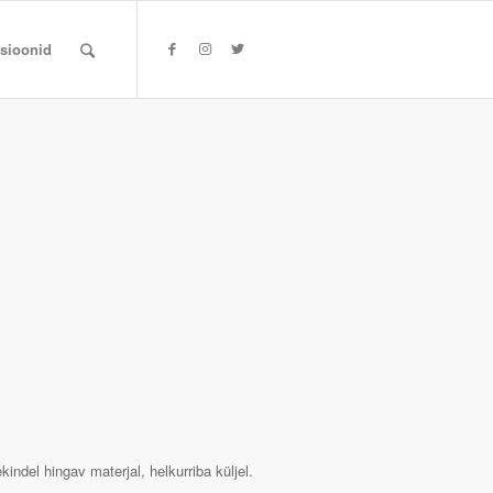
tsioonid
ekindel hingav materjal, helkurriba küljel.