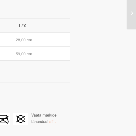
L/XL
28,00 cm
59,00 cm
Vaata märkide
tähendusi
siit.