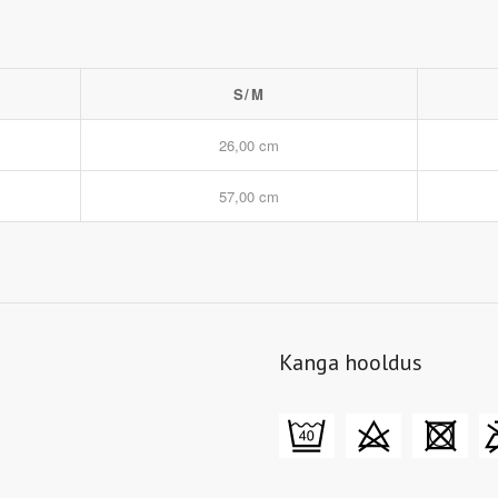
S/M
26,00 cm
57,00 cm
Kanga hooldus