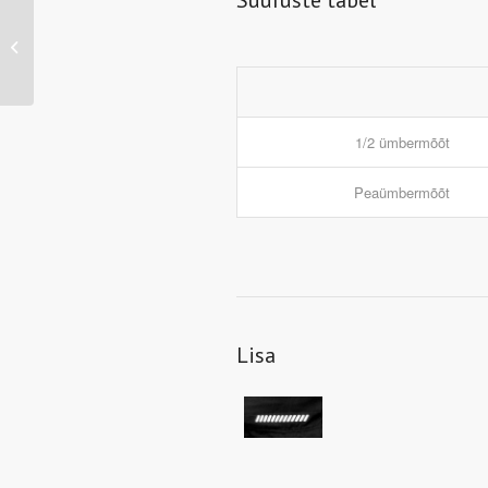
Suuruste tabel
JN321 – Running
Headband
1/2 ümbermõõt
Peaümbermõõt
Lisa