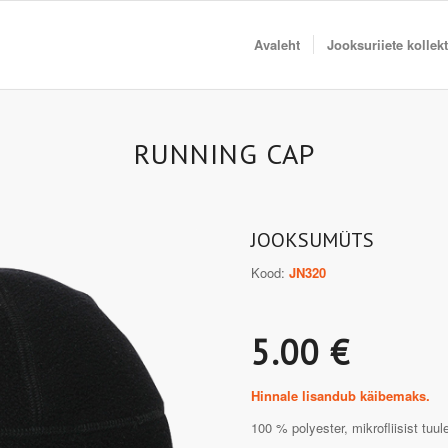
Avaleht
Jooksuriiete kollek
RUNNING CAP
JOOKSUMÜTS
Kood:
JN320
5.00 €
Hinnale lisandub käibemaks.
100 % polyester, mikrofliisist tuul