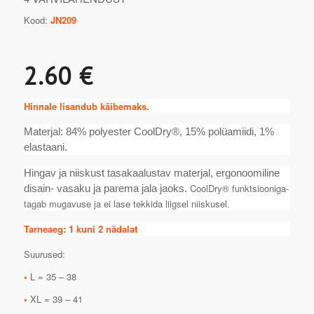
Kood:
JN209
2.60 €
Hinnale lisandub käibemaks.
Materjal: 84% polyester CoolDry®, 15% polüamiidi, 1%
elastaani.
Hingav ja niiskust tasakaalustav materjal, ergonoomiline
CoolDry® funktsiooniga-
disain- vasaku ja parema jala jaoks.
tagab mugavuse ja ei lase tekkida liigsel niiskusel.
Tarneaeg: 1 kuni 2 nädalat
Suurused:
•
L = 35 – 38
•
XL = 39 – 41